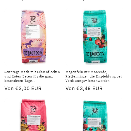
Preis
Preis
Sonntags Mash mit Erbsenflocken
Magenfein mit Moorerde,
und Roten Beten für die ganz
Pfefferminze- die Empfehlung bei
besonderen Tage...
Verdauungs- beschwerden
Normaler
Von €3,00 EUR
Normaler
Von €3,49 EUR
Preis
Preis