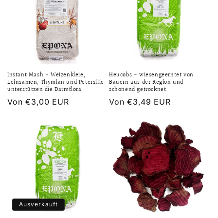
Instant Mash - Weizenkleie,
Heucobs - wiesengeerntet von
Leinsamen, Thymian und Petersilie
Bauern aus der Region und
unterstützen die Darmflora
schonend getrocknet
Normaler
Von €3,00 EUR
Normaler
Von €3,49 EUR
Preis
Preis
Ausverkauft