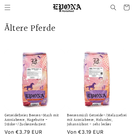
Direkt
zum
Warenko
Inhalt
K
Ältere Pferde
a
t
e
g
o
r
i
Getreidefreies Beeren-Mash mit
Beerenmüsli Getreide-/Melassefrei
e
Aroniabeere, Hagebutte -
mit Aroniabeere, Holunder,
Stärke-/Zuckerreduziert
Johannisbrot - sehr lecker
:
Normaler
Von €3,79 EUR
Normaler
Von €3,19 EUR