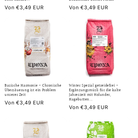
Normaler
Von €3,49 EUR
Normaler
Von €3,49 EUR
Preis
Preis
Basische Harmonie - Chronische
Winter Spezial getreidefrei -
Übersäuerung ist ein Problem
Ergänzungsmüsli für die kalte
unserer Zeit
Jahreszeit mit Holunder,
Hagebutten...
Normaler
Von €3,49 EUR
Normaler
Von €3,49 EUR
Preis
Preis