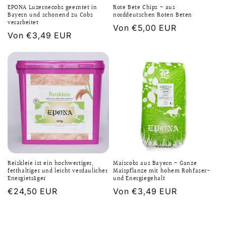
EPONA Luzernecobs geerntet in
Rote Bete Chips - aus
Bayern und schonend zu Cobs
norddeutschen Roten Beten
verarbeitet
Normaler
Von €5,00 EUR
Normaler
Von €3,49 EUR
Preis
Preis
Reiskleie ist ein hochwertiger,
Maiscobs aus Bayern - Ganze
fetthaltiger und leicht verdaulicher
Maispflanze mit hohem Rohfaser-
Energieträger
und Energiegehalt
Normaler
€24,50 EUR
Normaler
Von €3,49 EUR
Preis
Preis