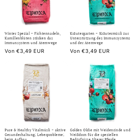
Winter Spezial - Fichtennadeln,
Kräutergarten - Kräutermüsli zur
Kamillenblüten stärken das
Unterstützung des Immunsystems
Immunsystem und Atemwege
und der Atemwege
Normaler
Von €3,49 EUR
Normaler
Von €3,49 EUR
Preis
Preis
Pure & Healthy Vitalmüsli - aktive
Golden Oldie mit Weidenrinde und
Gesunderhaltung; Leberprobleme;
Weißdorn für die speziellen
beim Aufbau...
Bedürfnisse älterer Pferde