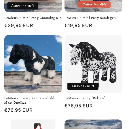
Ausverkauft
LeMieux - Mini Pony Grooming Kit
LeMieux - Mini Pony Bandagen
Normaler
€29,95 EUR
Normaler
€19,95 EUR
Preis
Preis
Ausverkauft
LeMieux - Pony Razzle Piebald -
LeMieux - Pony "Dakota"
Maat OneSize
Normaler
€76,95 EUR
Normaler
€76,95 EUR
Preis
Preis