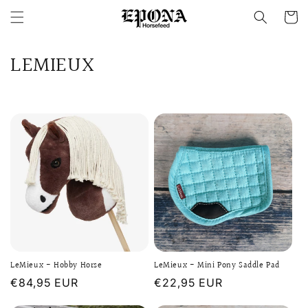
Direkt
zum
Warenko
Inhalt
K
LEMIEUX
a
t
e
g
o
r
i
LeMieux - Hobby Horse
LeMieux - Mini Pony Saddle Pad
e
Normaler
€84,95 EUR
Normaler
€22,95 EUR
:
Preis
Preis