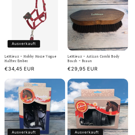
Ausverkauft
LeMieux - Hobby Horse Vogue
LeMieux - Artisan Combi Body
Halfter Ember
Brush - Braun
Normaler
€34,45 EUR
Normaler
€29,95 EUR
Preis
Preis
Ausverkauft
Ausverkauft