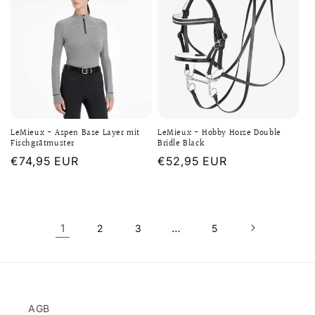
LeMieux - Aspen Base Layer mit
LeMieux - Hobby Horse Double
Fischgrätmuster
Bridle Black
Normaler
€74,95 EUR
Normaler
€52,95 EUR
Preis
Preis
1
…
2
3
5
AGB