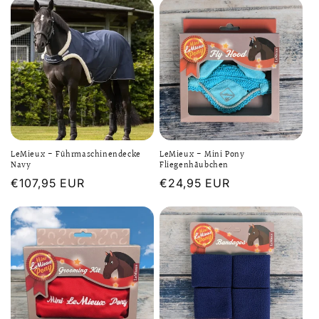
LeMieux - Führmaschinendecke
LeMieux - Mini Pony
Navy
Fliegenhäubchen
Normaler
€107,95 EUR
Normaler
€24,95 EUR
Preis
Preis