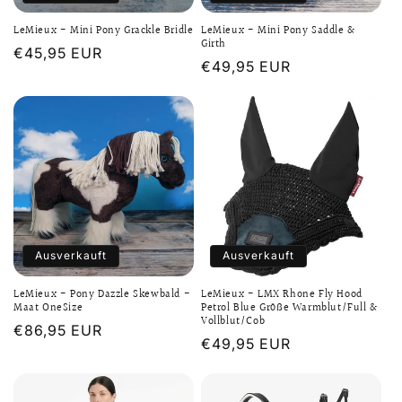
LeMieux - Mini Pony Grackle Bridle
LeMieux - Mini Pony Saddle &
Girth
Normaler
€45,95 EUR
Normaler
€49,95 EUR
Preis
Preis
Ausverkauft
Ausverkauft
LeMieux - Pony Dazzle Skewbald -
LeMieux - LMX Rhone Fly Hood
Maat OneSize
Petrol Blue Größe Warmblut/Full &
Vollblut/Cob
Normaler
€86,95 EUR
Normaler
€49,95 EUR
Preis
Preis