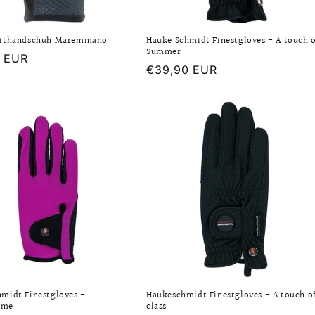
eithandschuh Maremmano
Hauke Schmidt Finestgloves - A touch 
Summer
er
5 EUR
Normaler
€39,90 EUR
Preis
midt Finestgloves -
Haukeschmidt Finestgloves - A touch o
ime
class