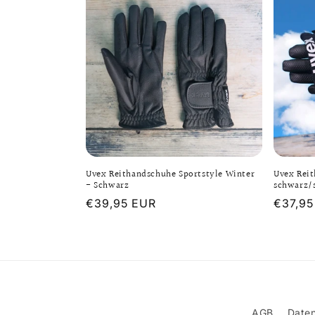
Uvex Reithandschuhe Sportstyle Winter
Uvex Reit
- Schwarz
schwarz/
Normaler
€39,95 EUR
Normal
€37,95
Preis
Preis
AGB
Daten