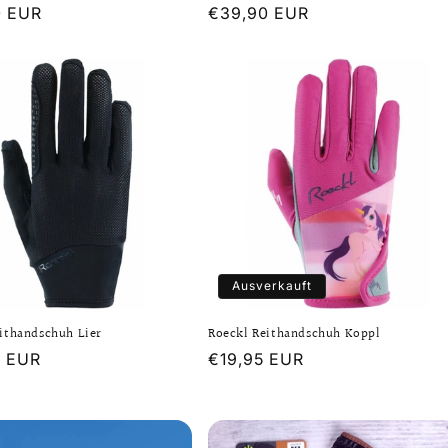
er
0 EUR
Normaler
€39,90 EUR
Preis
Ausverkauft
ithandschuh Lier
Roeckl Reithandschuh Koppl
er
5 EUR
Normaler
€19,95 EUR
Preis