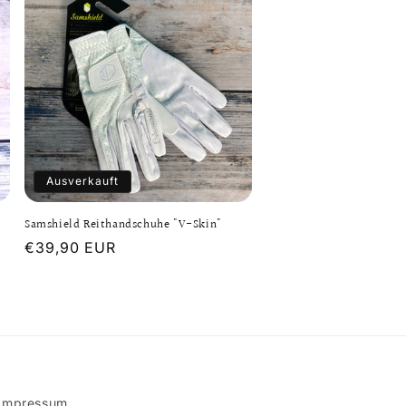
Ausverkauft
Samshield Reithandschuhe "V-Skin"
Normaler
€39,90 EUR
Preis
Impressum