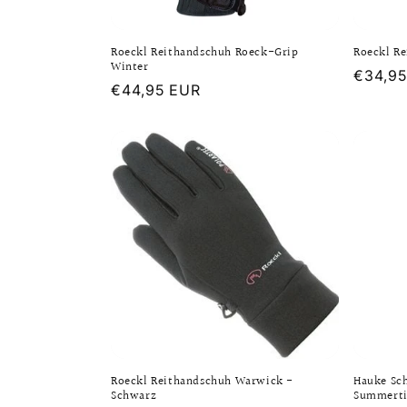
r
i
Roeckl Reithandschuh Roeck-Grip
Roeckl R
Winter
Normal
€34,9
e
Normaler
€44,95 EUR
Preis
Preis
:
Roeckl Reithandschuh Warwick -
Hauke Sch
Schwarz
Summert