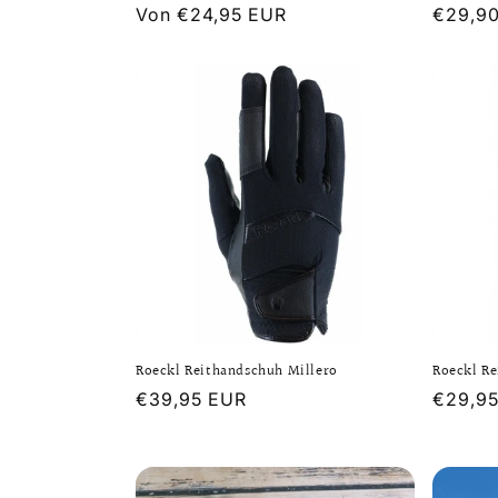
Normaler
Von €24,95 EUR
Normal
€29,9
Preis
Preis
Roeckl Reithandschuh Millero
Roeckl Re
Normaler
€39,95 EUR
Normal
€29,9
Preis
Preis