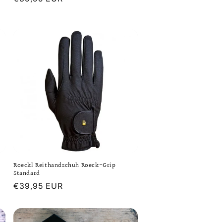
Preis
Roeckl Reithandschuh Roeck-Grip
Standard
Normaler
€39,95 EUR
Preis