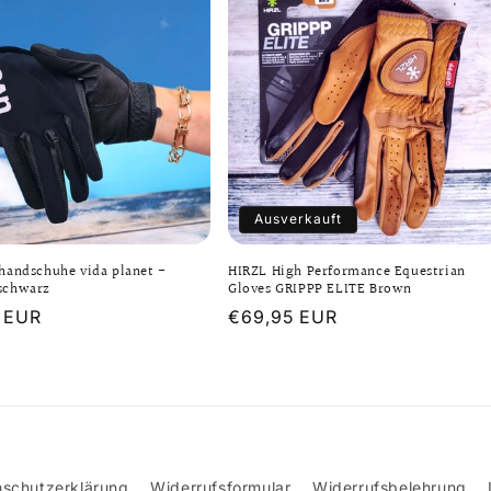
Ausverkauft
handschuhe vida planet -
HIRZL High Performance Equestrian
schwarz
Gloves GRIPPP ELITE Brown
er
 EUR
Normaler
€69,95 EUR
Preis
schutzerklärung
Widerrufsformular
Widerrufsbelehrung