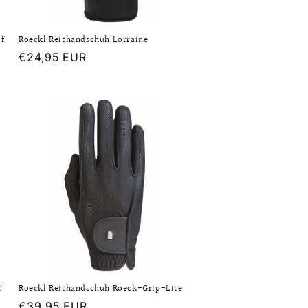
of
Roeckl Reithandschuh Lorraine
Normaler
€24,95 EUR
Preis
f
Roeckl Reithandschuh Roeck-Grip-Lite
Normaler
€39,95 EUR