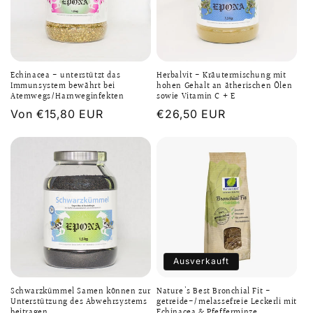
Echinacea - unterstützt das
Herbalvit - Kräutermischung mit
Immunsystem bewährt bei
hohen Gehalt an ätherischen Ölen
Atemwegs/Harnweginfekten
sowie Vitamin C + E
Normaler
Von €15,80 EUR
Normaler
€26,50 EUR
Preis
Preis
Ausverkauft
Schwarzkümmel Samen können zur
Nature's Best Bronchial Fit -
Unterstützung des Abwehrsystems
getreide-/melassefreie Leckerli mit
beitragen
Echinacea & Pfefferminze