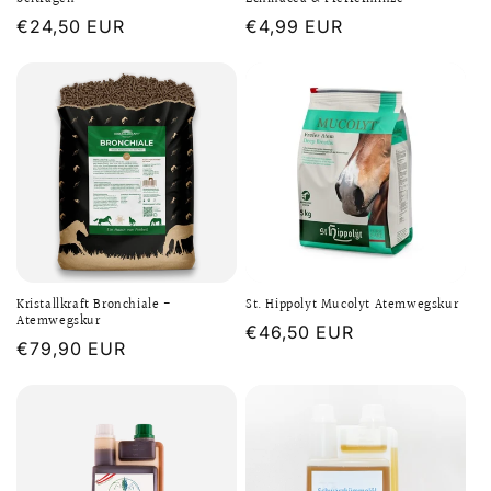
Normaler
€24,50 EUR
Normaler
€4,99 EUR
Preis
Preis
Kristallkraft Bronchiale -
St. Hippolyt Mucolyt Atemwegskur
Atemwegskur
Normaler
€46,50 EUR
Normaler
€79,90 EUR
Preis
Preis