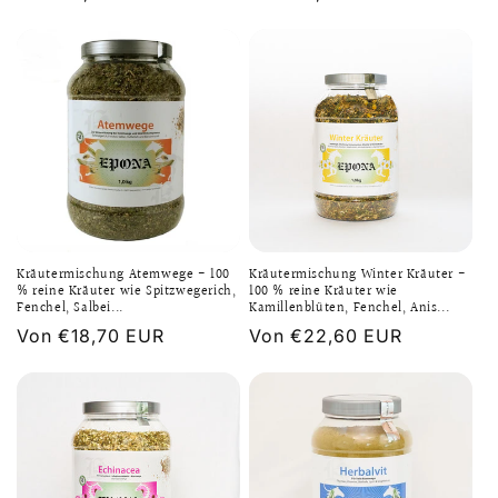
Preis
Preis
Kräutermischung Atemwege - 100
Kräutermischung Winter Kräuter -
% reine Kräuter wie Spitzwegerich,
100 % reine Kräuter wie
Fenchel, Salbei...
Kamillenblüten, Fenchel, Anis...
Normaler
Von €18,70 EUR
Normaler
Von €22,60 EUR
Preis
Preis