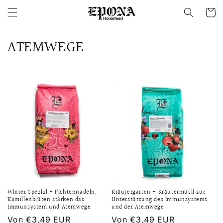
Direkt
zum
Warenko
Inhalt
K
ATEMWEGE
a
t
e
g
o
r
i
Winter Spezial - Fichtennadeln,
Kräutergarten - Kräutermüsli zur
e
Kamillenblüten stärken das
Unterstützung des Immunsystems
Immunsystem und Atemwege
und der Atemwege
:
Normaler
Von €3,49 EUR
Normaler
Von €3,49 EUR