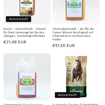
Ausverkauft
Ewalia - Halswohlsaft - Kräuter
Schwarzkümmelöl - die Öle der
für freie Atemwege bei Husten,
Samen können beruhigend auf
Allergien, Staubempfindlichkeit
Schleimhäute und Bronchien
wirken
Normaler
€21,49 EUR
Normaler
€51,50 EUR
Preis
Preis
Ausverkauft