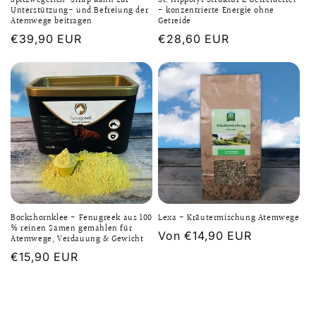
Spitzwegerich-Sirup kann zur
St. Hippolyt Struktur E Getreidefrei
Unterstützung- und Befreiung der
- konzentrierte Energie ohne
Atemwege beitragen
Getreide
Normaler
€39,90 EUR
Normaler
€28,60 EUR
Preis
Preis
Bockshornklee - Fenugreek aus 100
Lexa - Kräutermischung Atemwege
% reinen Samen gemahlen für
Normaler
Von €14,90 EUR
Atemwege, Verdauung & Gewicht
Preis
Normaler
€15,90 EUR
Preis