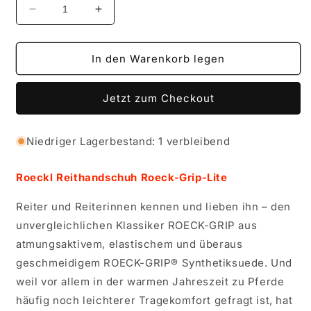
Verringere
Erhöhe
die
die
Menge
Menge
für
für
In den Warenkorb legen
Roeckl
Roeckl
Reithandschuh
Reithandschuh
Jetzt zum Checkout
Roeck-
Roeck-
Grip-
Grip-
Lite
Lite
Niedriger Lagerbestand: 1 verbleibend
Roeckl Reithandschuh Roeck-Grip-Lite
Reiter und Reiterinnen kennen und lieben ihn – den
unvergleichlichen Klassiker ROECK-GRIP aus
atmungsaktivem, elastischem und überaus
geschmeidigem ROECK-GRIP® Synthetiksuede. Und
weil vor allem in der warmen Jahreszeit zu Pferde
häufig noch leichterer Tragekomfort gefragt ist, hat