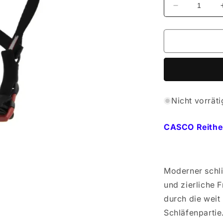
Verringere
die
Menge
für
CASCO
Reithelm
Choice
2
Nicht vorräti
CASCO Reithe
Moderner schli
und zierliche 
durch die wei
Schläfenpartie