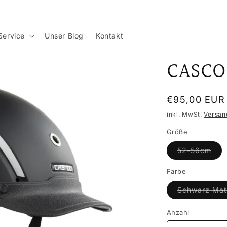
Service
Unser Blog
Kontakt
CASCO 
Normaler
€95,00 EUR
Preis
inkl. MwSt.
Versan
Größe
Vari
52-56cm
aus
ode
nich
Farbe
ver
Schwarz Mat
Anzahl