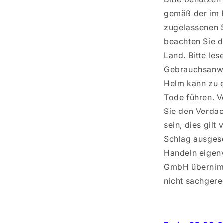
gemäß der im 
zugelassenen 
beachten Sie d
Land. Bitte les
Gebrauchsanwe
Helm kann zu e
Tode führen. 
Sie den Verdac
sein, dies gil
Schlag ausgese
Handeln eigenv
GmbH übernimm
nicht sachger