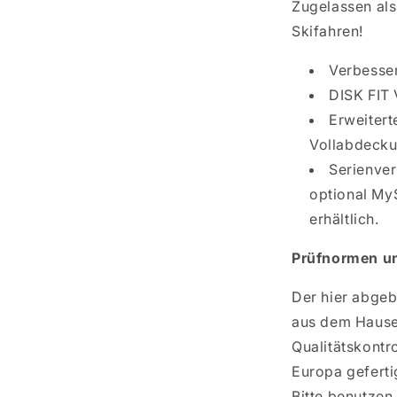
Zugelassen als
Skifahren!
Verbesser
DISK FIT 
Erweitert
Vollabdeck
Serienver
optional My
erhältlich.
Prüfnormen u
Der hier abgeb
aus dem Hause
Qualitätskontr
Europa geferti
Bitte benutzen