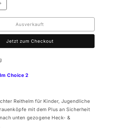
Erhöhe
die
Menge
für
Ausverkauft
CASCO
Reithelm
Jetzt zum Checkout
Choice
2
g
lm Choice 2
chter Reithelm für Kinder, Jugendliche
Frauenköpfe mit dem Plus an Sicherheit
t nach unten gezogene Heck- &
.