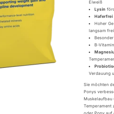
Eiweiß
Lysin
för
Haferfrei
Hoher Geh
langsam fre
Besonder
B-Vitamin
Magnesi
Temperame
Probioti
Verdauung 
Sie möchten d
Ponys verbesse
Muskelaufbau 
Temperament zu
oder Pony auf 