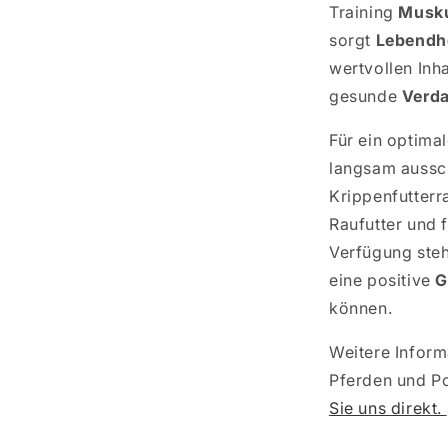
Training
Musku
sorgt
Lebendh
wertvollen Inha
gesunde
Verd
Für ein optima
langsam aussch
Krippenfutterr
Raufutter und 
Verfügung steh
eine positive
G
können.
Weitere Inform
Pferden und P
Sie uns direkt.