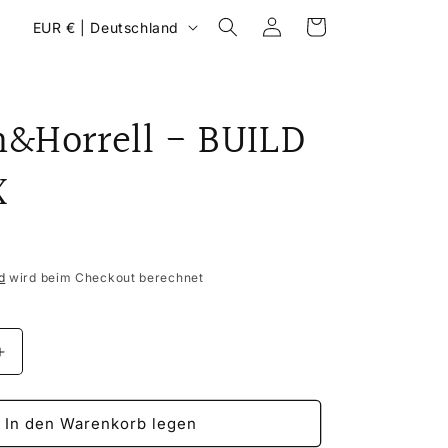
L
Einloggen
Warenkorb
EUR € | Deutschland
a
n
d
&Horrell - BUILD
/
R
X
e
g
i
d
wird beim Checkout berechnet
o
n
Erhöhe
die
Menge
für
In den Warenkorb legen
;Horrell
Dodson&amp;Horrell