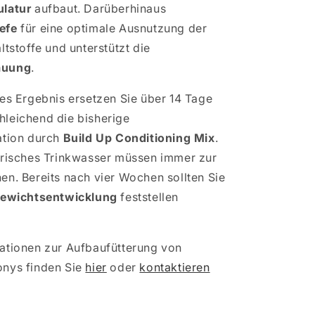
latur
aufbaut. Darüberhinaus
efe
für eine optimale Ausnutzung der
ltstoffe und unterstützt die
auung
.
les Ergebnis ersetzen Sie über 14 Tage
leichend die bisherige
ation durch
Build Up Conditioning Mix
.
frisches Trinkwasser müssen immer zur
en. Bereits nach vier Wochen sollten Sie
ewichtsentwicklung
feststellen
ationen zur Aufbaufütterung von
onys finden Sie
hier
oder
kontaktieren