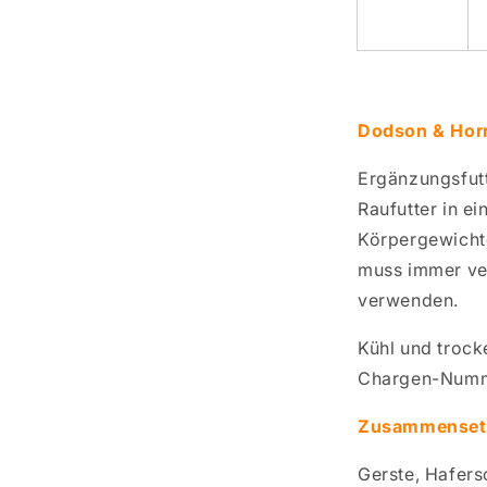
Dodson & Horr
Ergänzungsfutt
Raufutter in e
Körpergewicht
muss immer verf
verwenden.
Kühl und trock
Chargen-Numme
Zusammenset
Gerste, Hafers