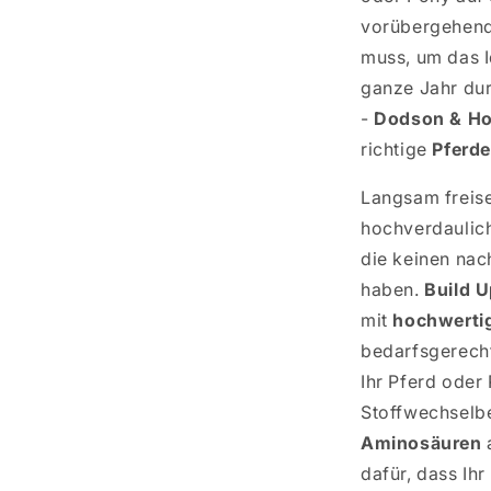
vorübergehend
muss, um das I
ganze Jahr du
-
Dodson & Hor
richtige
Pferde
Langsam freis
hochverdaulic
die keinen nac
haben.
Build U
mit
hochwerti
bedarfsgerech
Ihr Pferd ode
Stoffwechselbe
Aminosäuren
dafür, dass Ih