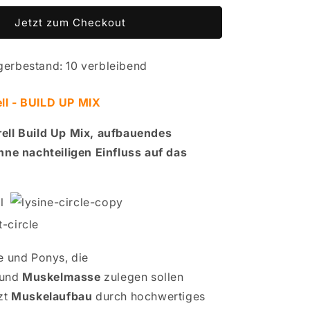
-
Jetzt zum Checkout
BUILD
UP
MIX
gerbestand: 10 verbleibend
l - BUILD UP MIX
ell Build Up Mix, aufbauendes
hne nachteiligen Einfluss auf das
e und Ponys, die
und
Muskelmasse
zulegen sollen
zt
Muskelaufbau
durch hochwertiges