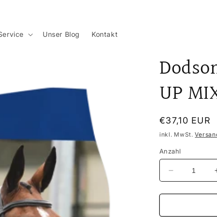
Service
Unser Blog
Kontakt
Dodson
UP MI
Normaler
€37,10 EUR
Preis
inkl. MwSt.
Versan
Anzahl
Verringere
die
Menge
für
Dodson&amp