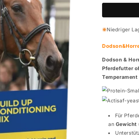
-
BUILD
UP
MIX
Niedriger La
Dodson&Horrel
Dodson & Horr
Pferdefutter o
Temperament
Für Pferd
an
Gewicht
Unterstüt