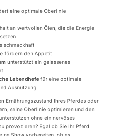
dert eine optimale Oberlinie
alt an wertvollen Ölen, die die Energie
isetzen
s schmackhaft
e fördern den Appetit
um
unterstützt ein gelassenes
nt
sche
Lebendhefe
für eine optimale
und Ausnutzung
en Ernährungszustand Ihres Pferdes oder
rn, seine Oberlinie optimieren und den
unterstützen ohne ein nervöses
 provozieren? Egal ob Sie Ihr Pferd
eine Show vorbereiten, ob es