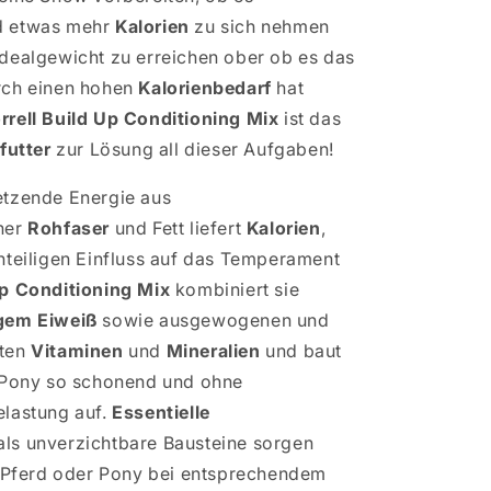
 etwas mehr
Kalorien
zu sich nehmen
dealgewicht zu erreichen ober ob es das
rch einen hohen
Kalorienbedarf
hat
rell
Build Up Conditioning Mix
ist das
futter
zur Lösung all dieser Aufgaben!
etzende Energie aus
her
Rohfaser
und Fett liefert
Kalorien
,
hteiligen Einfluss auf das Temperament
p Conditioning Mix
kombiniert sie
gem Eiweiß
sowie ausgewogenen und
ten
Vitaminen
und
Mineralien
und baut
r Pony so schonend und ohne
lastung auf.
Essentielle
als unverzichtbare Bausteine sorgen
r Pferd oder Pony bei entsprechendem