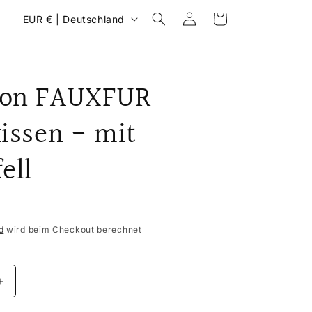
L
Einloggen
Warenkorb
EUR € | Deutschland
a
n
d
ron FAUXFUR
/
R
kissen - mit
e
ell
g
i
o
n
d
wird beim Checkout berechnet
Erhöhe
die