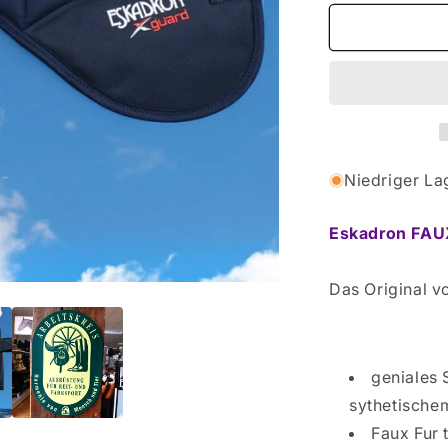
Menge
für
Eskadron
FAUXFUR
Sattelkissen
-
mit
Lammfell
Niedriger La
Eskadron FAUX
Das Original 
geniales 
sythetische
Faux Fur 