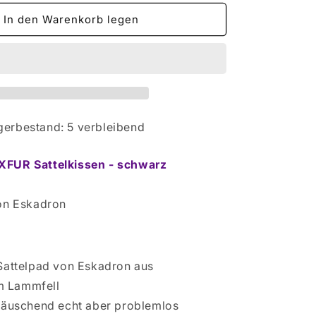
Menge
für
In den Warenkorb legen
Eskadron
FAUXFUR
Sattelkissen
-
mit
Lammfell
gerbestand: 5 verbleibend
FUR Sattelkissen - schwarz
von Eskadron
Sattelpad von Eskadron aus
m Lammfell
täuschend echt aber problemlos