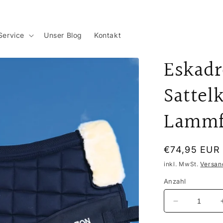
Service
Unser Blog
Kontakt
Eskad
Sattel
Lammf
Normaler
€74,95 EUR
Preis
inkl. MwSt.
Versan
Anzahl
Verringere
die