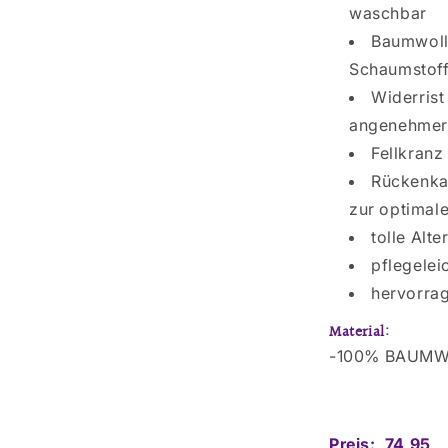
waschbar
Baumwoll
Schaumstoff
Widerrist
angenehmer 
Fellkranz
Rückenka
zur optimale
tolle Alt
pflegelei
hervorrag
Material:
-100% BAUM
Preis: 74,95