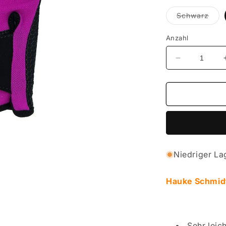
Vari
Schwarz
ausv
oder
nich
Anzahl
verf
Verringere
die
Menge
für
Hauke
Schmidt
Finestglove
-
Summertim
Niedriger La
Hauke Schmid
Sehr lei