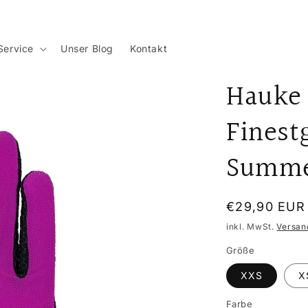
Service
Unser Blog
Kontakt
Hauke
Finest
Summe
Normaler
€29,90 EUR
Preis
inkl. MwSt.
Versan
Größe
XXS
X
Farbe