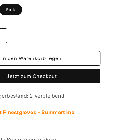
verfügbar
verfügbar
ante
Pink
erkauft
t
ügbar
Erhöhe
die
Menge
für
In den Warenkorb legen
Hauke
Schmidt
Jetzt zum Checkout
s
Finestgloves
-
e
Summertime
gerbestand: 2 verbleibend
t Finestgloves - Summertime
chte Sommerhandschuhe