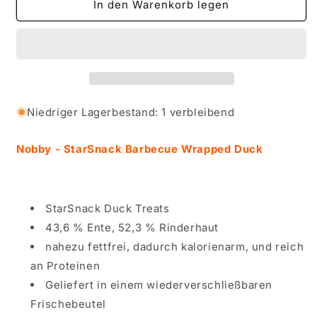
für
für
In den Warenkorb legen
Nobby
Nobby
-
-
StarSnack
StarSnack
Barbecue
Barbecue
Wrapped
Wrapped
Duck
Duck
Niedriger Lagerbestand: 1 verbleibend
Nobby - StarSnack Barbecue Wrapped Duck
StarSnack Duck Treats
43,6 % Ente, 52,3 % Rinderhaut
nahezu fettfrei, dadurch kalorienarm, und reich
an Proteinen
Geliefert in einem wiederverschließbaren
Frischebeutel