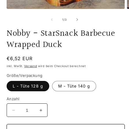
Medien
M
1
3
in
i
von
1
/
3
Modal
M
öffnen
ö
Nobby - StarSnack Barbecue
Wrapped Duck
Normaler
€6,52 EUR
Preis
inkl. MwSt.
Versand
wird beim Checkout berechnet
Größe/Verpackung
L - Tüte 128 g
M - Tüte 140 g
Anzahl
Verringere
Erhöhe
die
die
Menge
Menge