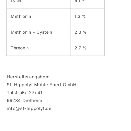
Lysin
4,1 %
Methionin
1,3 %
Methionin + Cystein
2,3 %
Threonin
2,7 %
Herstellerangaben:
St. Hippolyt Mühle Ebert GmbH
Talstraße 27+41
69234 Dielheim
info@st-hippolyt.de